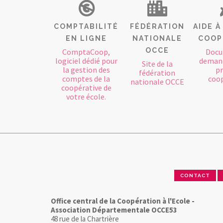
COMPTABILITÉ
FÉDÉRATION
AIDE 
EN LIGNE
NATIONALE
COOP
OCCE
ComptaCoop,
Docu
logiciel dédié pour
demand
Site de la
la gestion des
pr
fédération
comptes de la
coop
nationale OCCE
coopérative de
votre école.
CONTACT
Office central de la Coopération à l'Ecole -
Association Départementale OCCE53
48 rue de la Chartrière