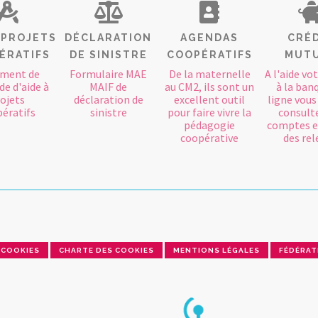
À PROJETS
DÉCLARATION
AGENDAS
CRÉ
ÉRATIFS
DE SINISTRE
COOPÉRATIFS
MUT
ment de
Formulaire MAE
De la maternelle
A l'aide vo
e d'aide à
MAIF de
au CM2, ils sont un
à la ban
ojets
déclaration de
excellent outil
ligne vou
ératifs
sinistre
pour faire vivre la
consult
pédagogie
comptes e
coopérative
des rel
COOKIES
CHARTE DES COOKIES
MENTIONS LÉGALES
FÉDÉRAT